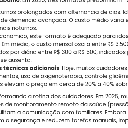
rabalho
. Em 2025, três formatos predominam n
 turnos prolongados com alternância de dias. I
 de demência avançada. O custo médio varia en
nais noturnos.
econômico, este formato é adequado para id
 Em média, o custo mensal oscila entre R$ 3.500
os por diária entre R$ 300 a R$ 500, indicados
 se ausenta.
s técnicas adicionais
. Hoje, muitos cuidadores
tos, uso de oxigenoterapia, controle glicêmi
iços elevam o preço em cerca de 20% a 40% sob
rmando a rotina dos cuidadores. Em 2025, muit
s de monitoramento remoto da saúde (pressão 
acilitam a comunicação com familiares. Embora
m a segurança e reduzem tarefas manuais, im