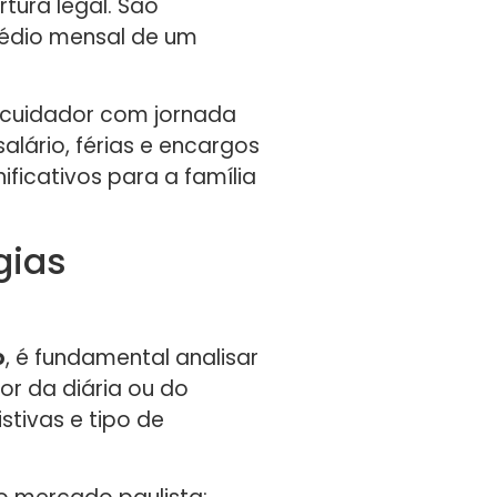
tura legal. São
 médio mensal de um
do cuidador com jornada
lário, férias e encargos
ificativos para a família
gias
o
, é fundamental analisar
or da diária ou do
stivas e tipo de