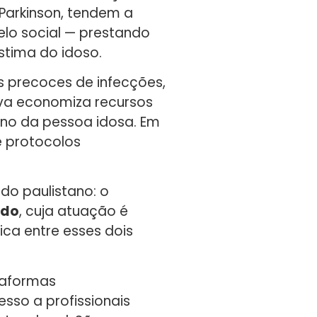
Parkinson, tendem a
elo social — prestando
stima do idoso.
is precoces de infecções,
iva economiza recursos
ano da pessoa idosa. Em
e protocolos
do paulistano: o
ado
, cuja atuação é
ica entre esses dois
ataformas
sso a profissionais