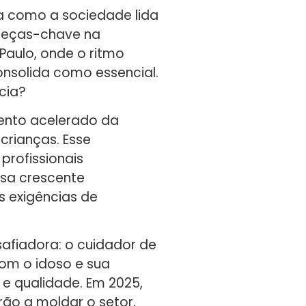
a como a sociedade lida
peças-chave na
Paulo, onde o ritmo
onsolida como essencial.
cia?
mento acelerado da
crianças. Esse
profissionais
ssa crescente
 exigências de
safiadora: o cuidador de
om o idoso e sua
o e qualidade. Em 2025,
rão a moldar o setor,