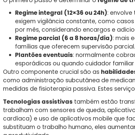
O primeiro passo é determinar o
regime de t
Regime integral (12×36 ou 24h)
: envolve
exigem vigilância constante, como casos
por mês, considerando encargos e adicio
Regime parcial (6 a 8 horas/dia)
: mais 
famílias que oferecem supervisão parcial.
Plantões eventuais
: normalmente cobrad
esporádicas ou quando cuidador familiar
Outro componente crucial são as
habilidade
como administração subcutânea de medicamen
medidas de fisioterapia passiva. Estes serv
Tecnologias assistivas
também estão transfo
trabalham com sensores de queda, aplicativo
cardíaca) e uso de aplicativos mobile que f
substituam o trabalho humano, eles aumenta