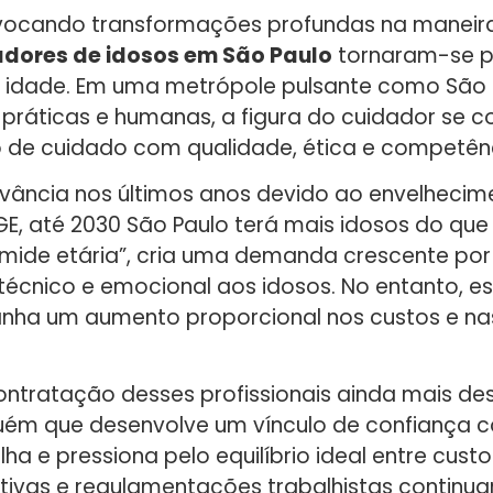
ovocando transformações profundas na maneir
adores de idosos em São Paulo
tornaram-se 
a idade. Em uma metrópole pulsante como São 
 práticas e humanas, a figura do cuidador se c
po de cuidado com qualidade, ética e competên
evância nos últimos anos devido ao envelheci
E, até 2030 São Paulo terá mais idosos do que 
ide etária”, cria uma demanda crescente por 
técnico e emocional aos idosos. No entanto, e
nha um aumento proporcional nos custos e nas
contratação desses profissionais ainda mais de
uém que desenvolve um vínculo de confiança c
lha e pressiona pelo equilíbrio ideal entre cust
tivas e regulamentações trabalhistas continua