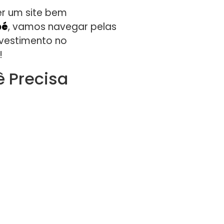
er um site bem
pé
, vamos navegar pelas
nvestimento no
!
 Precisa