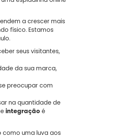
 tendem a crescer mais
do físico. Estamos
ulo.
eber seus visitantes,
idade da sua marca,
m se preocupar com
nsar na quantidade de
de
integração
é
o como uma luva aos