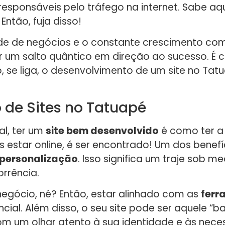
responsáveis pelo tráfego na internet. Sabe aq
ntão, fuja disso!
ade de negócios e o constante crescimento com
ar um salto quântico em direção ao sucesso. É
o, se liga, o desenvolvimento de um site no Ta
 de Sites no Tatuapé
l, ter um
site bem desenvolvido
é como ter a
estar online, é ser encontrado! Um dos benefíc
personalização
. Isso significa um traje sob 
orrência.
u negócio, né? Então, estar alinhado com as
ferr
ncial. Além disso, o seu site pode ser aquel
om um olhar atento à sua identidade e às nece